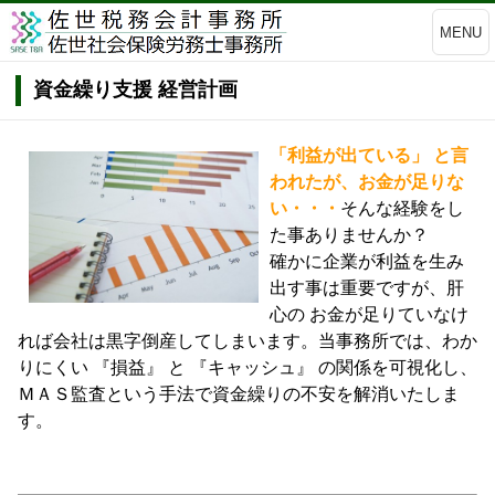
MENU
資金繰り支援 経営計画
「利益が出ている」 と言
われたが、お金が足りな
い・・・
そんな経験をし
た事ありませんか？
確かに企業が利益を生み
出す事は重要ですが、肝
心の お金が足りていなけ
れば会社は黒字倒産してしまいます。当事務所では、わか
りにくい 『損益』 と 『キャッシュ』 の関係を可視化し、
ＭＡＳ監査という手法で資金繰りの不安を解消いたしま
す。