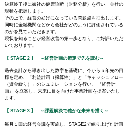
決算終了後に御社の健康診断（財務分析）を行い、会社の
現状を把握します。
その上で、経営の妨げになっている問題点を抽出します。
同時に金融機関などから会社がどのように評価されている
のかを見ていただきます。
現状を知ることが経営改善の第一歩となり、ご好評いただ
いております。
【 STAGE 2 】
～経営計画の策定で先を読む～
過去会計から導き出した数字を基礎に、今から５年先の目
標を定め、「利益計画（採算性）」と「
キャッシュフロー
（資金繰り）」のシュミレーションを行い、 『経営計
画』 を立案し、未来に目を
向けた事業計画を提案いたし
ます。
【 STAGE 3 】
～課題解決で確かな未来を描く～
毎月１回の経営会議を実施し、STAGE2で練り上げた計画