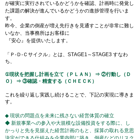
が確実に実行されているかどうかを確認、
計画時に発覚し
た課題の解決が進んでいるかどうかの進捗管理を行いま
す。
昨今、企業の倒産が増え先行きを見通すことが非常に難し
いなか、当事務所はお客様に
『安心』を提供いたします。
「Ｐ-Ｄ-Ｃサイクル」とは、STAGE1～STAGE3 すなわ
ち、
①現状を把握し計画を立て（ＰＬＡＮ） ⇒ ②行動し（Ｄ
Ｏ） ⇒ ③確認・精査する（ＣＨＥＣＫ）
これを繰り返し実践し続けることで、下記の実現に導きま
す。
◆ 現状の問題点を未来に残さない経営体質の確立
◆ 新規事業への参入や大規模な設備投資をする際に、し
かっりと先を見据えた経営計画のもと、採算の取れる
意思
決定ができる仕組みを企業内部に築き、倒産などのリスク